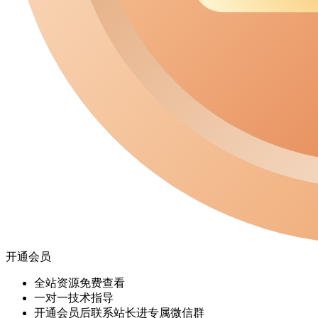
开通会员
全站资源免费查看
一对一技术指导
开通会员后联系站长进专属微信群