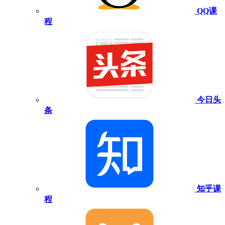
QQ课
程
今日头
条
知乎课
程